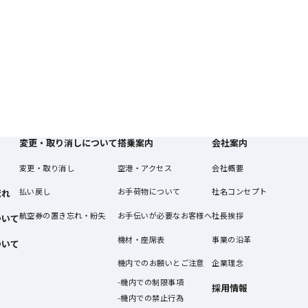
変更・取り消しについて
搭乗案内
会社案内
変更・取り消し
空港・アクセス
会社概要
払い戻し
お手荷物について
社名コンセプト
流れ
航空券の置き忘れ・紛失
お手伝いが必要なお客様へ
社長挨拶
ついて
機材・座席表
事業の沿革
ついて
機内でのお願いとご注意
企業理念
機内での制限事項
採用情報
機内での禁止行為