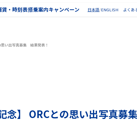
運賃・時刻表
搭乗案内
キャンペーン
日本語
ENGLISH
よくあ
との思い出写真募集 結果発表！
年記念】 ORCとの思い出写真募