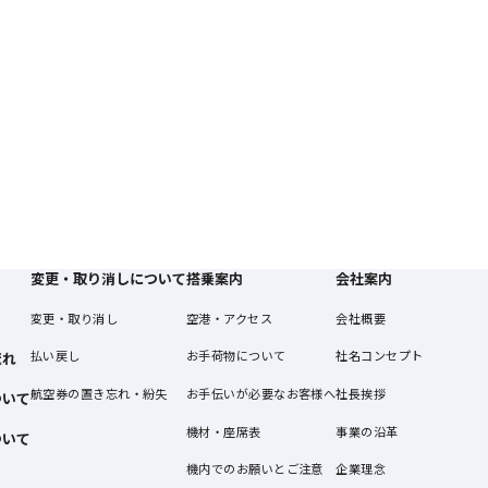
変更・取り消しについて
搭乗案内
会社案内
変更・取り消し
空港・アクセス
会社概要
払い戻し
お手荷物について
社名コンセプト
流れ
航空券の置き忘れ・紛失
お手伝いが必要なお客様へ
社長挨拶
ついて
機材・座席表
事業の沿革
ついて
機内でのお願いとご注意
企業理念